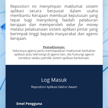
Repositori ini menyimpan maklumat sistem
aplikasi secara berpusat dalam usaha
membantu Kerajaan membuat keputusan yang
tepat bagi menyokong faedah pelaburan
kerajaan dan memperoleh
value for money
melalui pelaksanaan sistem aplikasi pintar yang
berimpak tinggi kepada masyarakat dan agensi
kerajaan.
Pemakluman:
Sekiranya agensi perlu mendapatkan maklumat berkaitan
aplikasi atau teknologi di agensi lain, sila hubungi agensi
tersebut selaku pemilik sistem aplikasi berkenaan.
Log Masuk
Repositori Aplikasi Sektor Awam
Emel Pengguna